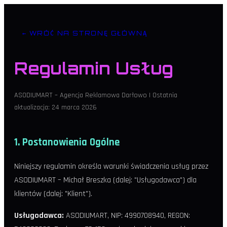
← WRÓĆ NA STRONĘ GŁÓWNĄ
Regulamin Usług
ASODIUMART – Agencja Reklamowa Darłowo | Ostatnia
aktualizacja: 24 marca 2026
1. Postanowienia Ogólne
Niniejszy regulamin określa warunki świadczenia usług przez
ASODIUMART – Michał Breszka (dalej: "Usługodawca") dla
klientów (dalej: "Klient").
Usługodawca:
ASODIUMART, NIP: 4990708940, REGON: