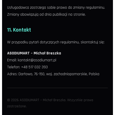
Usługodawca zastrzega sobie prawo do zmiany regulaminu.
Zmiany obowiązują od dnia publikacji na stronie.
11. Kontakt
W przypadku pytań dotyczących regulaminu, skontaktuj się:
ASODIUMART – Michał Breszka
Email: kontakt@asodiumart.pl
Telefon: +48 517 032 393
Adres: Darłowo, 76-150, woj. zachodniopomorskie, Polska
© 2026 ASODIUMART – Michał Breszka. Wszystkie prawa
zastrzeżone.