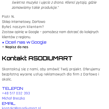
świetna muzyka i ujęcia z drona. Klienci pytają, gdzie
zamawiamy takie produkcje.
"
Piotr N.
Sklep internetowy, Darłowo
Byłeś naszym klientem?
Zostaw opinię w Google – pomożesz nam dotrzeć do kolejnych
klientów z regionu.
★ Oceń nas w Google
— Napisz do nas
Kontakt
ASODIUMART
Skontaktuj się z nami, aby omówić Twój projekt. Oferujemy
bezpłatną wycenę usług reklamowych dla firm z Darłowa i
okolic.
TELEFON
+48 517 032 393
Michał Breszka
EMAIL
kontakt@asodiumart.pl