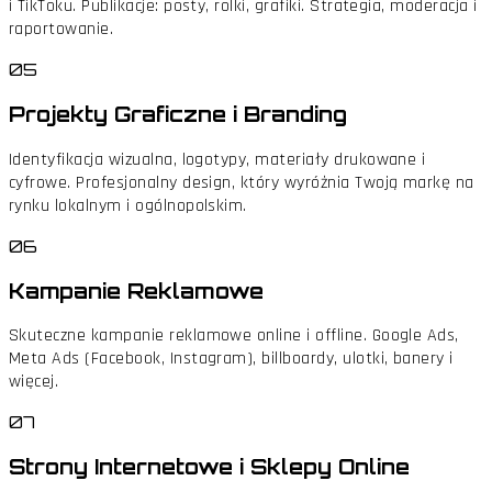
i TikToku. Publikacje: posty, rolki, grafiki. Strategia, moderacja i
raportowanie.
05
Projekty Graficzne i Branding
Identyfikacja wizualna, logotypy, materiały drukowane i
cyfrowe. Profesjonalny design, który wyróżnia Twoją markę na
rynku lokalnym i ogólnopolskim.
06
Kampanie Reklamowe
Skuteczne kampanie reklamowe online i offline. Google Ads,
Meta Ads (Facebook, Instagram), billboardy, ulotki, banery i
więcej.
07
Strony Internetowe i Sklepy Online