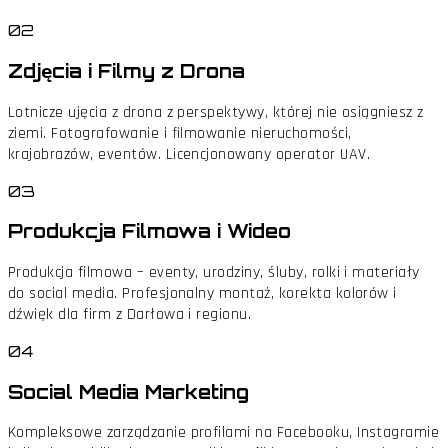
02
Zdjęcia i Filmy z Drona
Lotnicze ujęcia z drona z perspektywy, której nie osiągniesz z
ziemi. Fotografowanie i filmowanie nieruchomości,
krajobrazów, eventów. Licencjonowany operator UAV.
03
Produkcja Filmowa i Wideo
Produkcja filmowa – eventy, urodziny, śluby, rolki i materiały
do social media. Profesjonalny montaż, korekta kolorów i
dźwięk dla firm z Darłowa i regionu.
04
Social Media Marketing
Kompleksowe zarządzanie profilami na Facebooku, Instagramie