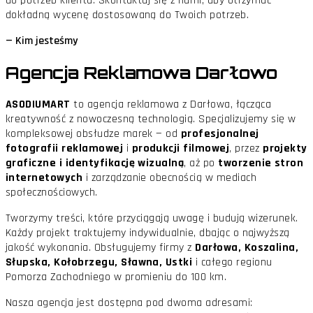
do potrzeb klienta. Skontaktuj się z nami, aby otrzymać
dokładną wycenę dostosowaną do Twoich potrzeb.
— Kim jesteśmy
Agencja Reklamowa
Darłowo
ASODIUMART
to agencja reklamowa z Darłowa, łącząca
kreatywność z nowoczesną technologią. Specjalizujemy się w
kompleksowej obsłudze marek — od
profesjonalnej
fotografii reklamowej
i
produkcji filmowej
, przez
projekty
graficzne i identyfikację wizualną
, aż po
tworzenie stron
internetowych
i zarządzanie obecnością w mediach
społecznościowych.
Tworzymy treści, które przyciągają uwagę i budują wizerunek.
Każdy projekt traktujemy indywidualnie, dbając o najwyższą
jakość wykonania. Obsługujemy firmy z
Darłowa, Koszalina,
Słupska, Kołobrzegu, Sławna, Ustki
i całego regionu
Pomorza Zachodniego w promieniu do 100 km.
Nasza agencja jest dostępna pod dwoma adresami: