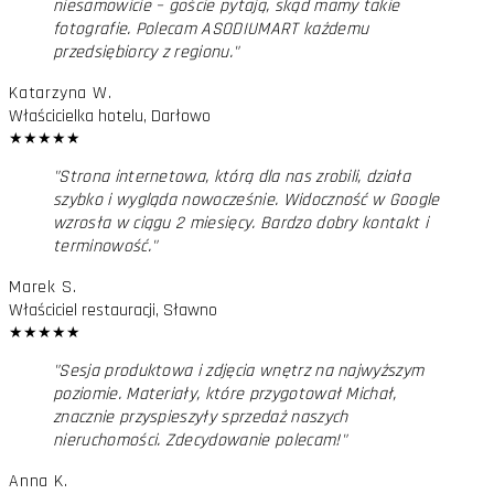
niesamowicie – goście pytają, skąd mamy takie
fotografie. Polecam ASODIUMART każdemu
przedsiębiorcy z regionu.
"
Katarzyna W.
Właścicielka hotelu, Darłowo
★
★
★
★
★
"
Strona internetowa, którą dla nas zrobili, działa
szybko i wygląda nowocześnie. Widoczność w Google
wzrosła w ciągu 2 miesięcy. Bardzo dobry kontakt i
terminowość.
"
Marek S.
Właściciel restauracji, Sławno
★
★
★
★
★
"
Sesja produktowa i zdjęcia wnętrz na najwyższym
poziomie. Materiały, które przygotował Michał,
znacznie przyspieszyły sprzedaż naszych
nieruchomości. Zdecydowanie polecam!
"
Anna K.