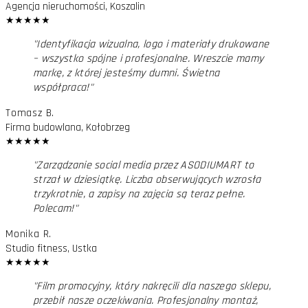
Agencja nieruchomości, Koszalin
★
★
★
★
★
"
Identyfikacja wizualna, logo i materiały drukowane
– wszystko spójne i profesjonalne. Wreszcie mamy
markę, z której jesteśmy dumni. Świetna
współpraca!
"
Tomasz B.
Firma budowlana, Kołobrzeg
★
★
★
★
★
"
Zarządzanie social media przez ASODIUMART to
strzał w dziesiątkę. Liczba obserwujących wzrosła
trzykrotnie, a zapisy na zajęcia są teraz pełne.
Polecam!
"
Monika R.
Studio fitness, Ustka
★
★
★
★
★
"
Film promocyjny, który nakręcili dla naszego sklepu,
przebił nasze oczekiwania. Profesjonalny montaż,