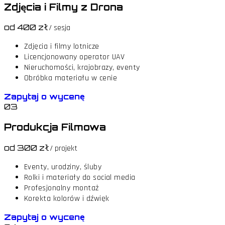
Zdjęcia i Filmy z Drona
od 400 zł
/ sesja
Zdjęcia i filmy lotnicze
Licencjonowany operator UAV
Nieruchomości, krajobrazy, eventy
Obróbka materiału w cenie
Zapytaj o wycenę
03
Produkcja Filmowa
od 300 zł
/ projekt
Eventy, urodziny, śluby
Rolki i materiały do social media
Profesjonalny montaż
Korekta kolorów i dźwięk
Zapytaj o wycenę