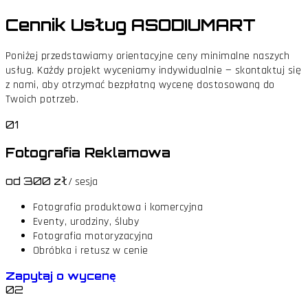
Cennik Usług
ASODIUMART
Poniżej przedstawiamy orientacyjne ceny minimalne naszych
usług. Każdy projekt wyceniamy indywidualnie — skontaktuj się
z nami, aby otrzymać bezpłatną wycenę dostosowaną do
Twoich potrzeb.
01
Fotografia Reklamowa
od 300 zł
/ sesja
Fotografia produktowa i komercyjna
Eventy, urodziny, śluby
Fotografia motoryzacyjna
Obróbka i retusz w cenie
Zapytaj o wycenę
02