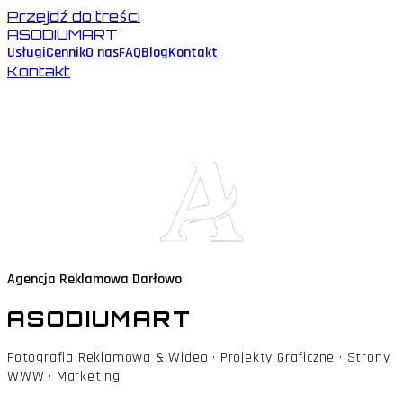
Przejdź do treści
ASODIUMART
Usługi
Cennik
O nas
FAQ
Blog
Kontakt
Kontakt
Agencja Reklamowa Darłowo
ASODIUM
ART
Fotografia Reklamowa & Wideo · Projekty Graficzne · Strony
WWW · Marketing