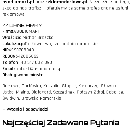
asodiumart.pl
oraz
reklamadarlowo.pl
. Niezależnie od tego,
skąd do nas trafisz — oferujemy te same profesjonalne usługi
reklamowe.
// DANE FIRMY
Firma
ASODIUMART
Właściciel
Michał Breszka
Lokalizacja
Darłowo, woj. zachodniopomorskie
NIP
4990708940
REGON
542886892
Telefon
+48 517 032 393
Email
kontakt@asodiumart.pl
Obsługiwane miasta
Darłowo, Darłówko, Koszalin, Słupsk, Kołobrzeg, Sławno,
Ustka, Mielno, Białogard, Szczecinek, Połczyn-Zdrój, Bobolice,
Świdwin, Drawsko Pomorskie
— Pytania i odpowiedzi
Najczęściej Zadawane
Pytania