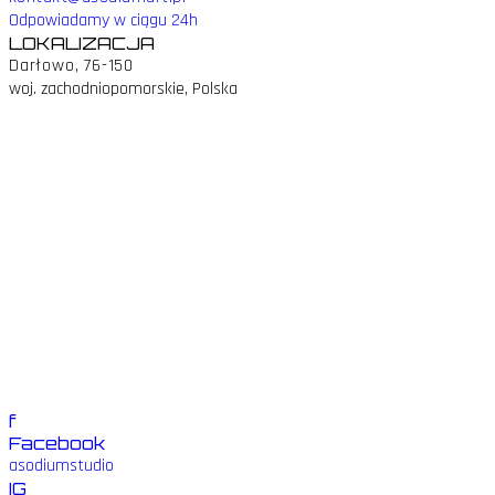
Odpowiadamy w ciągu 24h
LOKALIZACJA
Darłowo, 76-150
woj. zachodniopomorskie, Polska
f
Facebook
asodiumstudio
IG